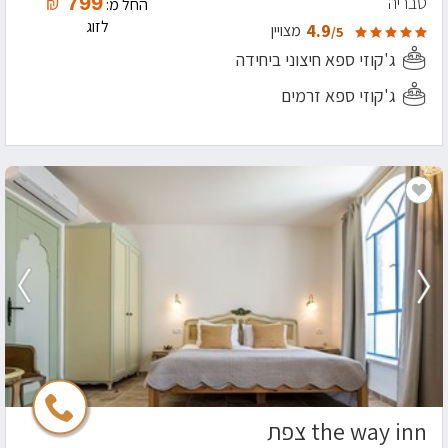
799
טבריה
₪
החל מ:
לזוג
4.9
מצויין
/5
ג'קוזי ספא חיצוני ביחידה
ג'קוזי ספא זרמים
the way inn צפת