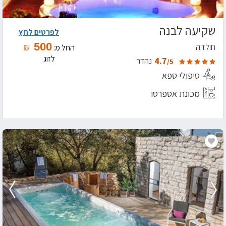
שקיעה לבנה
לפרטים לחץ
500
חולדה
₪
החל מ:
לזוג
4.7
נהדר
/5
טיפולי ספא
מכונת אספרסו