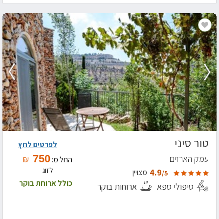
טור סיני
לפרטים לחץ
750
עמק הארזים
₪
החל מ:
לזוג
4.9
מצויין
/5
כולל ארוחת בוקר
טיפולי ספא
ארוחות בוקר