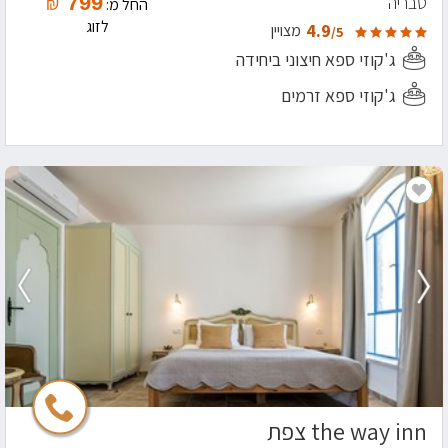
799
טבריה
₪
החל מ:
לזוג
4.9
מצויין
/5
ג'קוזי ספא חיצוני ביחידה
ג'קוזי ספא זרמים
the way inn צפת