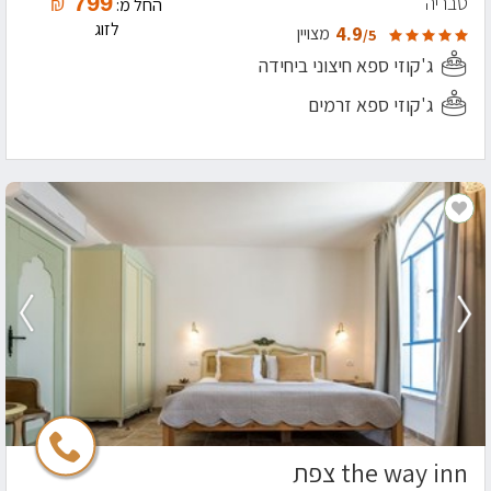
799
טבריה
₪
החל מ:
לזוג
4.9
מצויין
/5
ג'קוזי ספא חיצוני ביחידה
ג'קוזי ספא זרמים
the way inn צפת