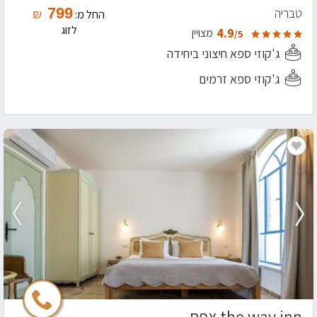
799
טבריה
₪
החל מ:
לזוג
4.9
מצויין
/5
ג'קוזי ספא חיצוני ביחידה
ג'קוזי ספא זרמים
the way inn צפת