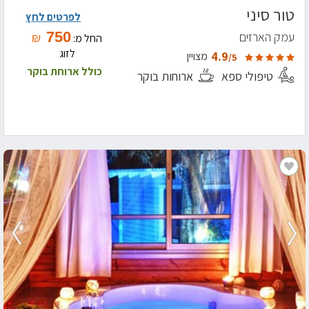
טור סיני
לפרטים לחץ
750
עמק הארזים
₪
החל מ:
לזוג
4.9
מצויין
/5
כולל ארוחת בוקר
טיפולי ספא
ארוחות בוקר